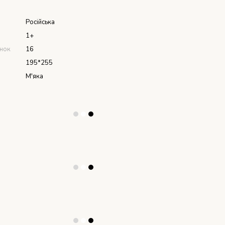
я
Російська
1+
інок
16
195*255
М'яка