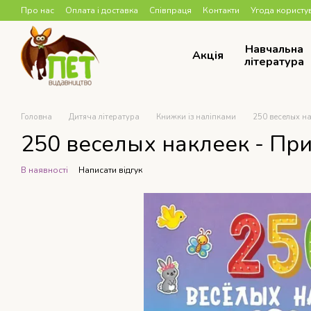
Перейти до основного контенту
Про нас
Оплата і доставка
Співпраця
Контакти
Угода користу
Навчальна
Акція
література
Головна
Дитяча література
Книжки із наліпками
250 веселых на
250 веселых наклеек - При
В наявності
Написати відгук