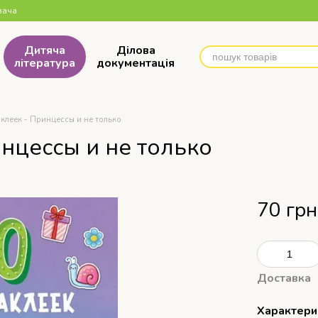
вача
Дитяча
Ділова
література
документація
клеек - Принцессы и не только
нцессы и не только
70 грн
Доставка
Характери