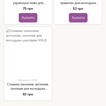
української мови для
правопис для молодших
молодших школярів НУШ!
школярів НУШ!
75 грн
52 грн
Купити
Купити
Артикул: 0162
Словник синонімів, антонімів,
омонімів для молодших
школярів НУШ!
63 грн