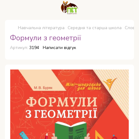
Навчальна література
Середня та старша школа
Словни
Формули з геометрії
Артикул:
3194
Написати відгук