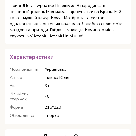
Привіт!Це я -курчатко Цвірінько .Я народився в
незвичній родині. Моя мама - красуня-качка Крянь. Мій
тато - мужній качур Кряч . Мої брати та сестри -
однаковісінькі жовтенькі каченята. Я люблю свою сім’ю,
мандри та пригоди. Гайда зі мною до Качиного міста
слухати мої історії - історії Цвірінька!
Характеристики
Мова видання
Українська
Автор
Іллюха Юлія
Вік
3+
Кількість
48
сторінок
Формат
215*220
Обкладинка
Тверда