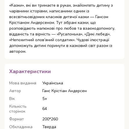
«Казки», які ви тримаєте в руках, знайомлять дитину з
чарівними історіями, написаними одним із
всесвітньовідомих класиків дитячої казки — Гансом
Крістіаном Андерсеном. Тут зібрані казки, що
розповідають малюкові про любов та взаємодопомогу,
відданість та вірність — «Русалонька», «Дикі лебеді»,
«Непохитний олов’яний солдатик». Чудові ілюстрації
допоможуть дитині поринути в казковий світ разом із
автором.
Характеристики
Мова видання
Українська
Автор
Ганс Крістіан Андерсен
Вік
5+
Кількість
64
сторінок
Формат
200*260
Обкладинка
Тверда