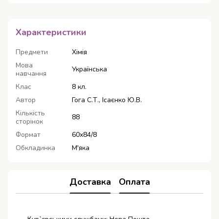
Характеристики
Предмети
Хімія
Мова
Українська
навчання
Клас
8 кл.
Автор
Гога С.Т., Ісаєнко Ю.В.
Кількість
88
сторінок
Формат
60х84/8
Обкладинка
М'яка
Доставка
Оплата