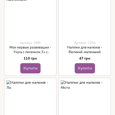
Артикул: 3095
Артикул: 1350
Мои первые развивашки -
Наліпки для малюків -
Учусь с лисенком 3+ с
Великий-маленький
наклейками
110 грн
47 грн
Купити
Купити