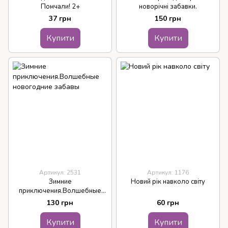
Помчали! 2+
новорічні забавки.
37 грн
150 грн
Купити
Купити
Артикул: 2531
Артикул: 1176
Зимние
Новий рік навколо світу
приключения.Волшебные
новогодние забавы
130 грн
60 грн
Купити
Купити