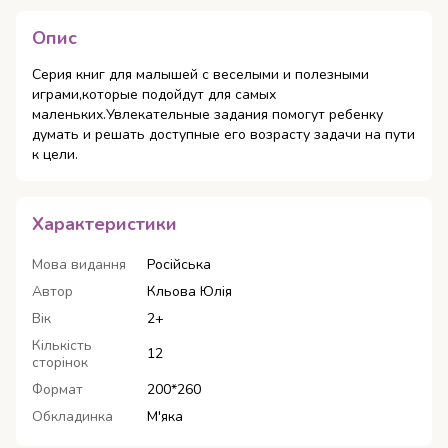
Опис
Серия книг для малышей с веселыми и полезными
играми,которые подойдут для самых
маленьких.Увлекательные задания помогут ребенку
думать и решать доступные его возрасту задачи на пути
к цели.
Характеристики
Мова видання
Російська
Автор
Кльова Юлія
Вік
2+
Кількість
12
сторінок
Формат
200*260
Обкладинка
М'яка