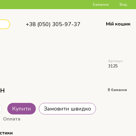
Бажання
Вхід
+38 (050) 305-97-37
Мій кошик
Артикул
3125
рн
В бажання
Купити
Замовити швидко
Оплата
стики