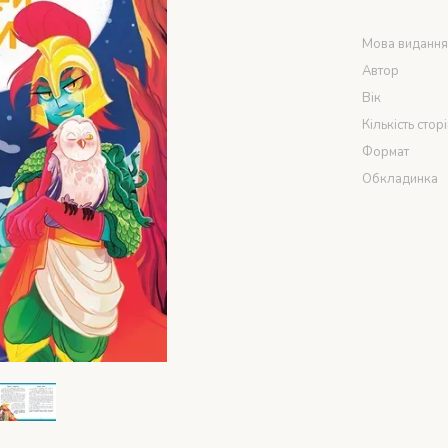
Мова виданн
Автор
Вік
Кількість стор
Формат
Обкладинка