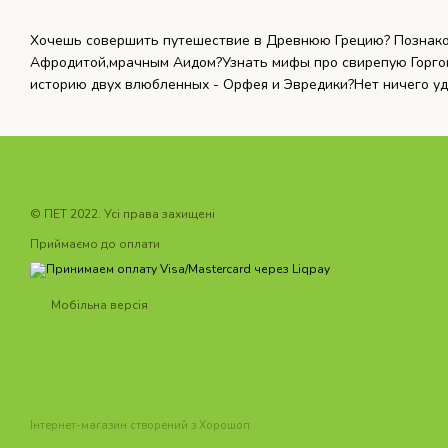
Хочешь совершить путешествие в Древнюю Грецию? Познаком
Афродитой,мрачным Аидом?Узнать мифы про свирепую Горгон
историю двух влюбленных - Орфея и Эвредики?Нет ничего у
© ПET 2022. Усі права захищені
Приймаємо до оплати
Мобільна версія
Інтернет-магазин створений з Хорошоп