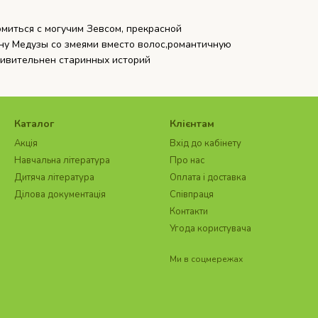
иться с могучим Зевсом, прекрасной
у Медузы со змеями вместо волос,романтичную
дивительнен старинных историй
Каталог
Клієнтам
Акція
Вхід до кабінету
Навчальна література
Про нас
Дитяча література
Оплата і доставка
Ділова документація
Співпраця
Контакти
Угода користувача
Ми в соцмережах