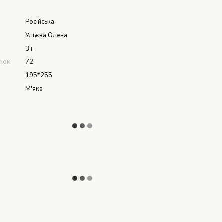
я
Російська
Ульєва Олена
3+
інок
72
195*255
М'яка