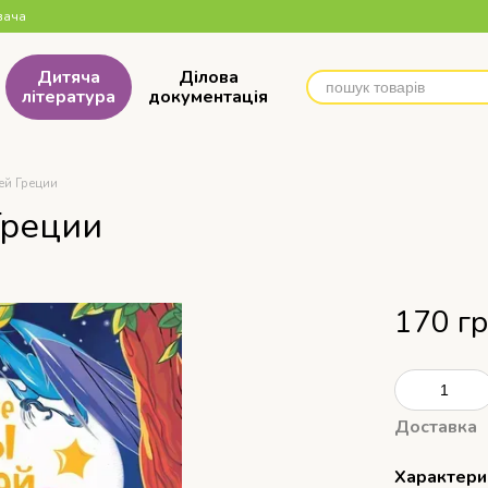
вача
Дитяча
Ділова
література
документація
й Греции
реции
170 г
Доставка
Характери