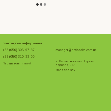
Контактна інформація
+38 (050) 305-97-37
manager@petbooks.com.ua
+38 (050) 310-22-00
м. Харків, проспект Героїв
Передзвонити вам?
Харкова, 247
Мапа проїзду