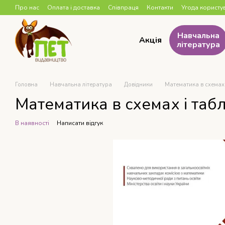
Перейти до основного контенту
Про нас
Оплата і доставка
Співпраця
Контакти
Угода користу
Навчальна
Акція
література
Головна
Навчальна література
Довідники
Математика в схемах 
Математика в схемах і таб
В наявності
Написати відгук