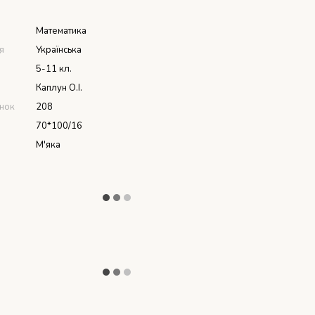
Математика
я
Українська
5-11 кл.
Каплун О.І.
інок
208
70*100/16
М'яка