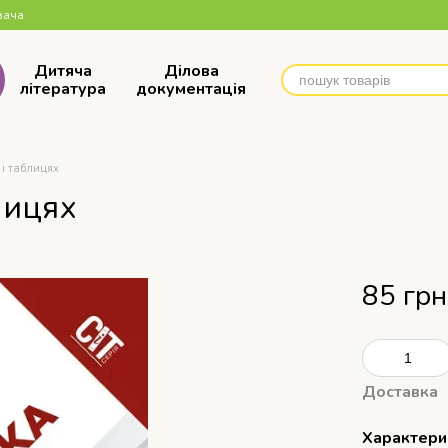
вача
Дитяча
Ділова
література
документація
і таблицях
лицях
85 грн
Доставка
Характери