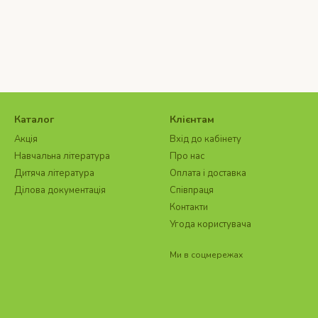
Каталог
Клієнтам
Акція
Вхід до кабінету
Навчальна література
Про нас
Дитяча література
Оплата і доставка
Ділова документація
Співпраця
Контакти
Угода користувача
Ми в соцмережах