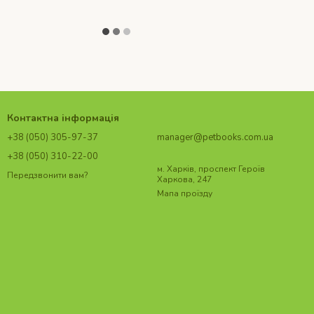
Контактна інформація
+38 (050) 305-97-37
manager@petbooks.com.ua
+38 (050) 310-22-00
м. Харків, проспект Героїв
Передзвонити вам?
Харкова, 247
Мапа проїзду