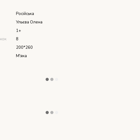
я
Російська
Ульєва Олена
1+
інок
8
200*260
М'яка