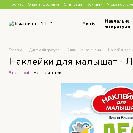
Перейти до основного контенту
Про нас
Оплата і доставка
Співпраця
Контакти
Угода користу
Навчальна
Акція
література
Головна
Дитяча література
Книжки із наліпками
Наклейки для 
Наклейки для малышат - Л
В наявності
Написати відгук