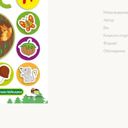
Мова виданн
Автор
Вік
Кількість стор
Формат
Обкладинка