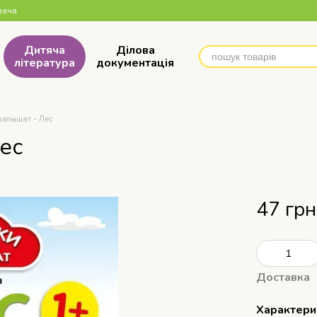
вача
Дитяча
Ділова
література
документація
малышат - Лес
ес
47 грн
Доставка
Характери