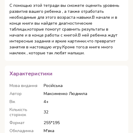
С помощью этой тетради вы сможете оценить уровень
развития вашего ребенка , а также отработать
необходимые для этого возраста навыки.В начале и в
конце книги вы найдете диагностические
таблицы,которые помогут сравнить результаты в
начале и в конце работы с книгой.В ней ребенка ждут
интересные задания и яркие картинки,что превратит
занятия в настоящую игру.Кроме того,в книге много
наклеек , которые так любят малыши.
Характеристики
Мова видання
Російська
Автор
Максименко Людмила
Вік
4+
Кількість
32
сторінок
Формат
255*195
Обкладинка
М'яка