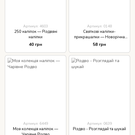
Артикул: 4603
Артикул: 0148
250 наліпок — Різдвяні
Святкові наліпки-
наліпки
прикрашалки — Новорічна
ялинка
40 грн
58 грн
Артикул: 6449
Артикул: 0639
Моя колекція наліпок —
Різдво - Розглядай та шукай
Чарівне Різдво