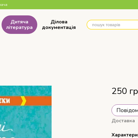
вача
Дитяча
Ділова
література
документація
250 г
Повідом
Доставка
Характери