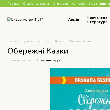
Перейти до основного контенту
Про нас
Оплата і доставка
Співпраця
Контакти
Угода користу
Навчальна
Акція
література
Головна
Дитяча література
Казки
Обережні Казки
Обережні Казки
Немає в наявності
Написати відгук