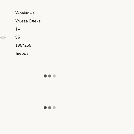
я
Українська
Ульєва Олена
1+
інок
96
195*255
Тверда