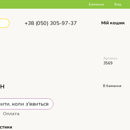
Бажання
Вхід
+38 (050) 305-97-37
Мій кошик
Артикул
3569
рн
В бажання
ити, коли з'явиться
Оплата
стики