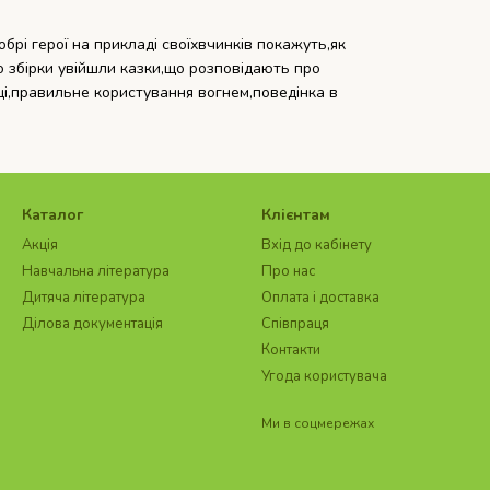
брі герої на прикладі своїхвчинків покажуть,як
 збірки увійшли казки,що розповідають про
і,правильне користування вогнем,поведінка в
Каталог
Клієнтам
Акція
Вхід до кабінету
Навчальна література
Про нас
Дитяча література
Оплата і доставка
Ділова документація
Співпраця
Контакти
Угода користувача
Ми в соцмережах