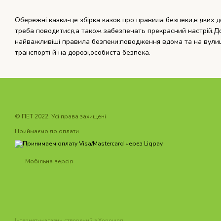
Обережні казки-це збірка казок про правила безпеки,в яких до
треба поводитися,а також забезпечать прекрасний настрій.До
найважливіші правила безпеки:поводження вдома та на вулиц
транспорті й на дорозі,особиста безпека.
© ПET 2022. Усі права захищені
Приймаємо до оплати
Мобільна версія
Інтернет-магазин створений з Хорошоп