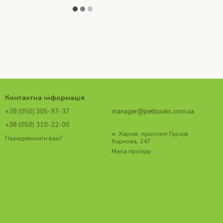
Контактна інформація
+38 (050) 305-97-37
manager@petbooks.com.ua
+38 (050) 310-22-00
м. Харків, проспект Героїв
Передзвонити вам?
Харкова, 247
Мапа проїзду