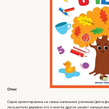
Опис
Серия ориентирована на самых маленьких учеников.Цвета,ф
леса,жители деревни-это и многое другое узнают малыши,вы