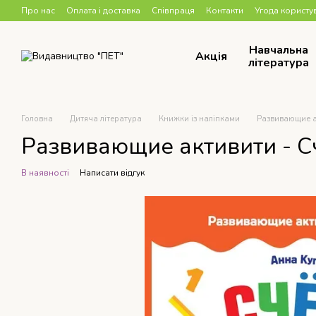
Перейти до основного контенту
Про нас
Оплата і доставка
Співпраця
Контакти
Угода користу
Навчальна
Акція
література
Головна
Дитяча література
Книжки із наліпками
Развивающие ак
Развивающие активити - Сч
В наявності
Написати відгук