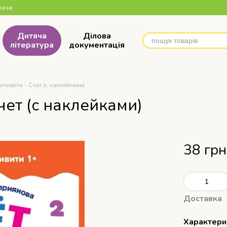
вача
Дитяча
Ділова
література
документація
тивити - Счет (с наклейками)
ет (с наклейками)
38 грн
Доставка
Характери