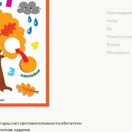
Мова виданн
Автор
Вік
Кількість стор
Формат
Обкладинка
игуры,счет,противоположности,обитатели
полняя задания.