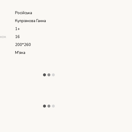
я
Російська
Купріянова Ганна
1+
інок
16
200*260
М'яка