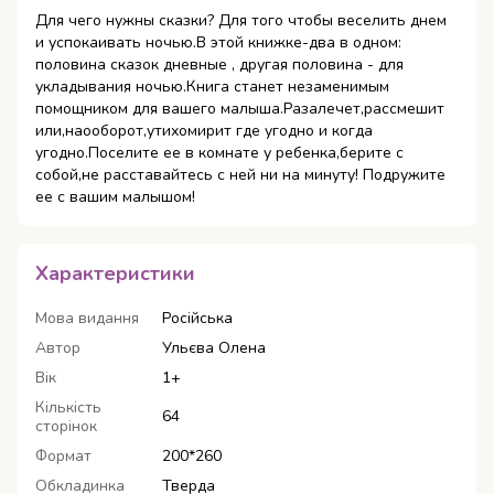
Для чего нужны сказки? Для того чтобы веселить днем
и успокаивать ночью.В этой книжке-два в одном:
половина сказок дневные , другая половина - для
укладывания ночью.Книга станет незаменимым
помощником для вашего малыша.Разалечет,рассмешит
или,наооборот,утихомирит где угодно и когда
угодно.Поселите ее в комнате у ребенка,берите с
собой,не расставайтесь с ней ни на минуту! Подружите
ее с вашим малышом!
Характеристики
Мова видання
Російська
Автор
Ульєва Олена
Вік
1+
Кількість
64
сторінок
Формат
200*260
Обкладинка
Тверда