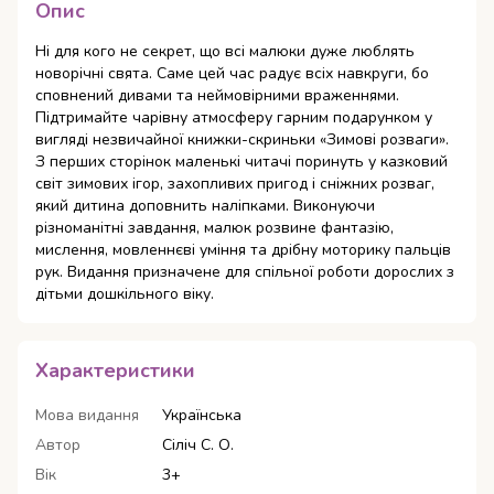
Опис
Ні для кого не секрет, що всі малюки дуже люблять
новорічні свята. Саме цей час радує всіх навкруги, бо
сповнений дивами та неймовірними враженнями.
Підтримайте чарівну атмосферу гарним подарунком у
вигляді незвичайної книжки-скриньки «Зимові розваги».
З перших сторінок маленькі читачі поринуть у казковий
світ зимових ігор, захопливих пригод і сніжних розваг,
який дитина доповнить наліпками. Виконуючи
різноманітні завдання, малюк розвине фантазію,
мислення, мовленнєві уміння та дрібну моторику пальців
рук. Видання призначене для спільної роботи дорослих з
дітьми дошкільного віку.
Характеристики
Мова видання
Українська
Автор
Сіліч С. О.
Вік
3+