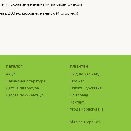
ти її яскравими наліпками за своїм смаком.
онад 200 кольорових наліпок (4 сторінки).
Каталог
Клієнтам
Акція
Вхід до кабінету
Навчальна література
Про нас
Дитяча література
Оплата і доставка
Ділова документація
Співпраця
Контакти
Угода користувача
Ми в соцмережах