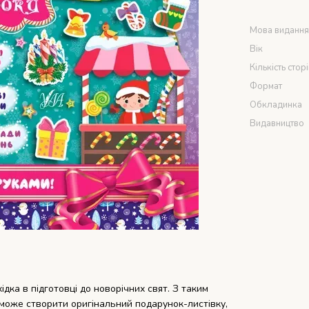
Мова виданн
Вік
Кількість стор
Формат
Обкладинка
Видавництво
дка в підготовці до новорічних свят. З таким
зможе створити оригінальний подарунок-листівку,