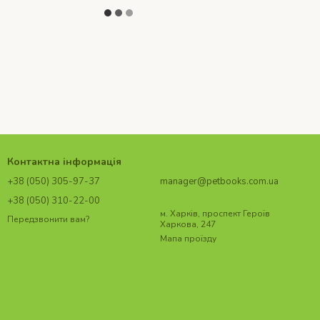
Контактна інформація
+38 (050) 305-97-37
manager@petbooks.com.ua
+38 (050) 310-22-00
м. Харків, проспект Героїв
Передзвонити вам?
Харкова, 247
Мапа проїзду