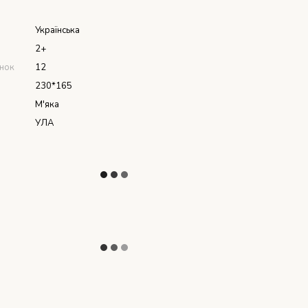
я
Українська
2+
інок
12
230*165
М'яка
УЛА