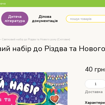
вача
Дитяча
Ділова
література
документація
 Святковий набір до Різдва та Нового року (Сніговик)
ий набір до Різдва та Нового
40 грн
Доставка
Характери