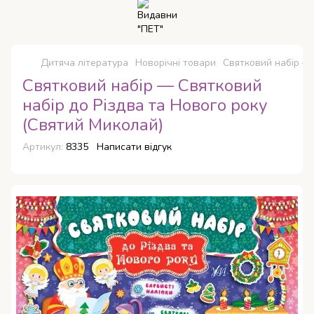
Дитяча література
Новорічні товари
Святковий набір — 
Святковий набір — Святковий
набір до Різдва та Нового року
(Святий Миколай)
Артикул:
8335
Написати відгук