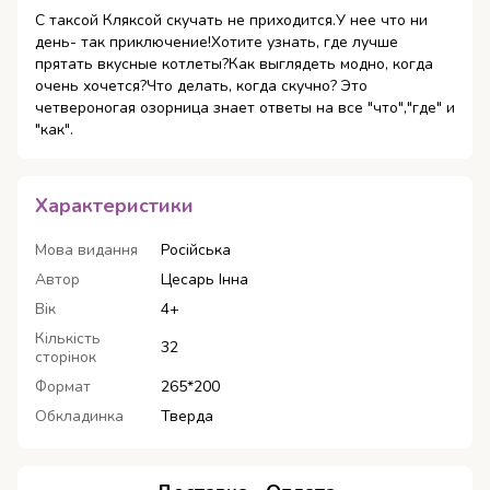
С таксой Кляксой скучать не приходится.У нее что ни
день- так приключение!Хотите узнать, где лучше
прятать вкусные котлеты?Как выглядеть модно, когда
очень хочется?Что делать, когда скучно? Это
четвероногая озорница знает ответы на все "что","где" и
"как".
Характеристики
Мова видання
Російська
Автор
Цесарь Інна
Вік
4+
Кількість
32
сторінок
Формат
265*200
Обкладинка
Тверда