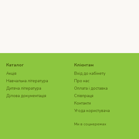
Каталог
Клієнтам
Акція
Вхід до кабінету
Навчальна література
Про нас
Дитяча література
Оплата і доставка
Ділова документація
Співпраця
Контакти
Угода користувача
Ми в соцмережах