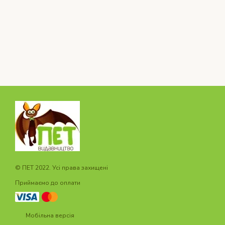
© ПET 2022. Усі права захищені
Приймаємо до оплати
Мобільна версія