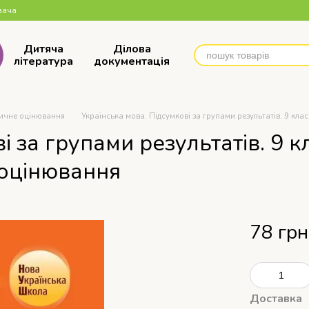
вача
Дитяча
Ділова
література
документація
ичне оцінювання
Українська мова. Підсумкові за групами результатів. 9 кл
і за групами результатів. 9 к
 оцінювання
78 грн
Доставка