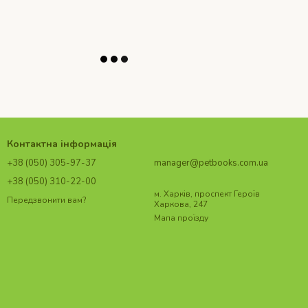
Контактна інформація
+38 (050) 305-97-37
manager@petbooks.com.ua
+38 (050) 310-22-00
м. Харків, проспект Героїв
Передзвонити вам?
Харкова, 247
Мапа проїзду