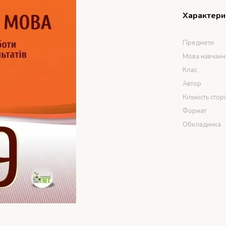
Характери
Предмети
Мова навчанн
Клас
Автор
Кількість стор
Формат
Обкладинка