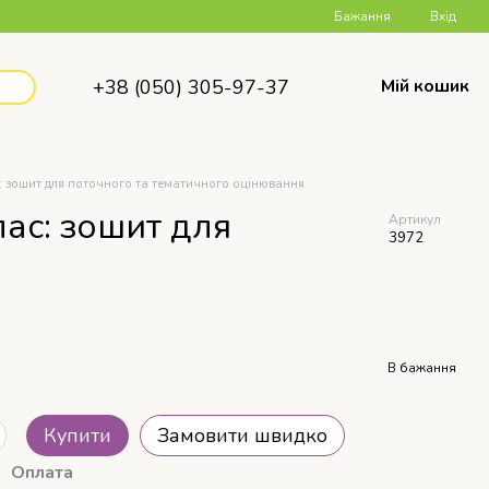
Бажання
Вхід
+38 (050) 305-97-37
Мій кошик
ас: зошит для поточного та тематичного оцінювання
лас: зошит для
Артикул
3972
В бажання
Купити
Замовити швидко
Оплата