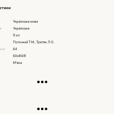
стики
Українська мова
я
Українська
9 кл.
Положий Т.М., Третяк Л.О.
інок
64
60х84/8
М'яка