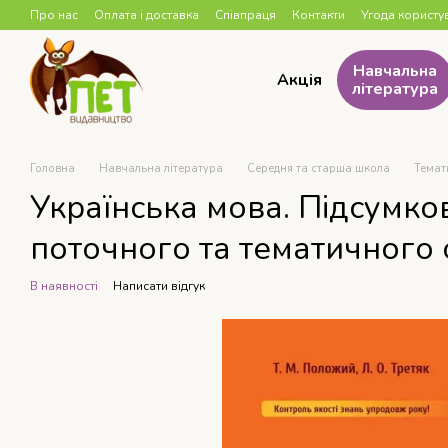
Перейти до основного контенту
Про нас
Оплата і доставка
Співпраця
Контакти
Угода користу
Навчальна
Акція
література
Головна
Навчальна література
Середня та старша школа
Темат
Українська мова. Підсумков
поточного та тематичного
В наявності
Написати відгук