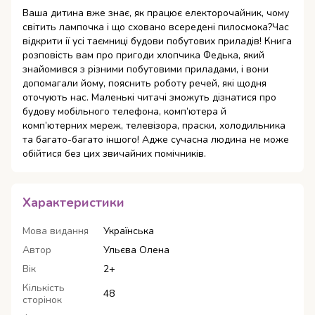
Ваша дитина вже знає, як працює електорочайник, чому
світить лампочка і що сховано всередені пилосмока?Час
відкрити ії усі таємниці будови побутових приладів! Книга
розповість вам про пригоди хлопчика Федька, який
знайомився з різними побутовими приладами, і вони
допомагали йому, пояснить роботу речей, які щодня
оточують нас. Маленькі читачі зможуть дізнатися про
будову мобільного телефона, комп’ютера й
комп’ютерних мереж, телевізора, праски, холодильника
та багато-багато іншого! Адже сучасна людина не може
обійтися без цих звичайних помічників.
Характеристики
Мова видання
Українська
Автор
Ульєва Олена
Вік
2+
Кількість
48
сторінок